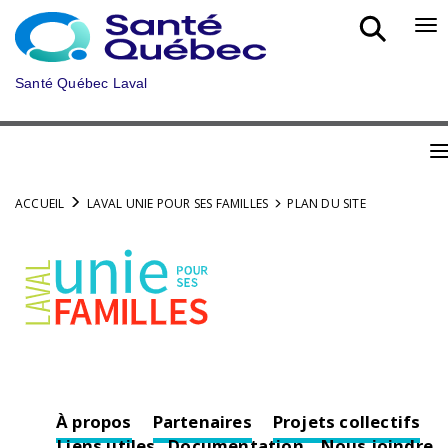
Aller
au
Bo
menu
nav
principal
mob
Santé Québec Laval
B
n
ACCUEIL
LAVAL UNIE POUR SES FAMILLES
PLAN DU SITE
m
À propos
Partenaires
Projets collectifs
Liens utiles
Documentation
Nous joindre