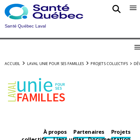
Aller
au
Bo
menu
nav
principal
mob
Santé Québec Laval
B
n
ACCUEIL
LAVAL UNIE POUR SES FAMILLES
PROJETS COLLECTIFS
DÉ
m
À propos
Partenaires
Projets
collectifs
Liens utiles
Documentation